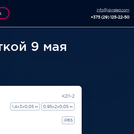
info@iskraled.com
К
+375 (29) 125-22-50
ткой 9 мая
K211-2
1,4x3x0,05 м
0,95x2x0,05 м
IP65