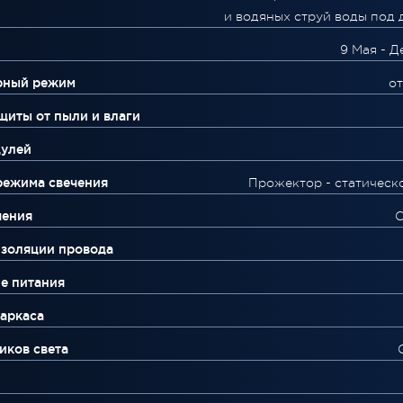
и водяных струй воды под 
9 Мая - Д
рный режим
от
щиты от пыли и влаги
дулей
режима свечения
Прожектор - статическ
чения
С
изоляции провода
е питания
аркаса
иков света