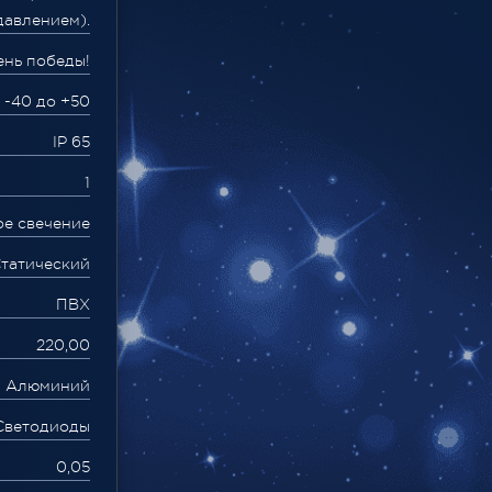
давлением).
ень победы!
 -40 до +50
IP 65
1
ое свечение
татический
ПВХ
220,00
Алюминий
Светодиоды
0,05