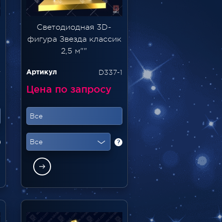
Светодиодная 3D-
фигура Звезда классик
2,5 м""
v
D337-1
Артикул
Цена по запросу
Все
Все
?