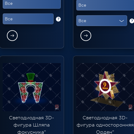
Все
Все
Все
?
Все
?
Светодиодная 3D-
Светодиодная 3D-
фигура Шляпа
фигура односторонняя
фокусника"
Орден"