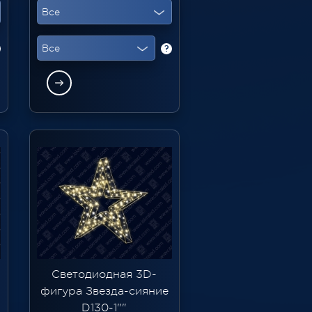
Все
Все
?
Светодиодная 3D-
фигура Звезда-сияние
D130-1""