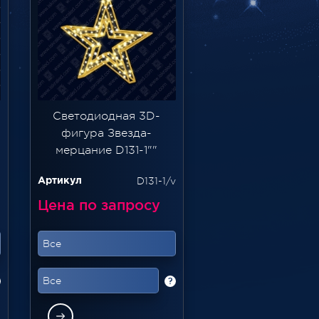
Светодиодная 3D-
фигура Звезда-
мерцание D131-1""
1
D131-1/v
Артикул
Цена по запросу
Все
Все
?