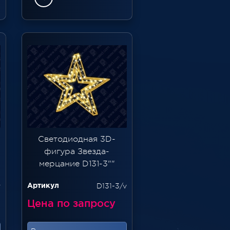
Светодиодная 3D-
фигура Звезда-
мерцание D131-3""
v
D131-3/v
Артикул
Цена по запросу