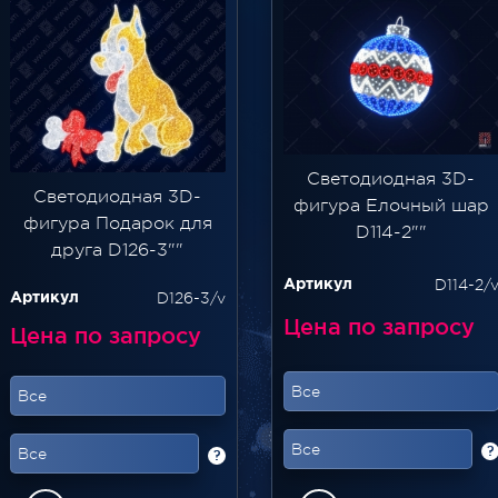
Светодиодная 3D-
Светодиодная 3D-
фигура Елочный шар
фигура Подарок для
D114-2""
друга D126-3""
D114-2/
Артикул
D126-3/v
Артикул
Цена по запросу
Цена по запросу
Все
Все
Все
?
Все
?