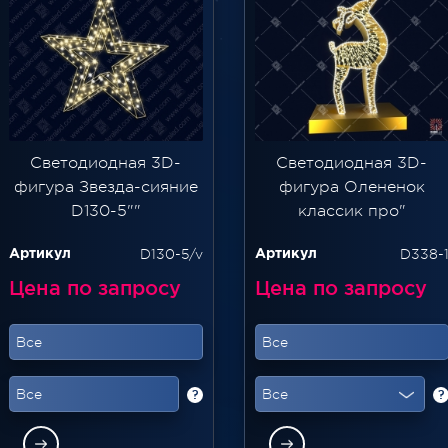
Светодиодная 3D-
Светодиодная 3D-
фигура Звезда-сияние
фигура Олененок
D130-5""
классик про"
D130-5/v
D338-
Артикул
Артикул
Цена по запросу
Цена по запросу
Все
Все
Все
Все
?
?