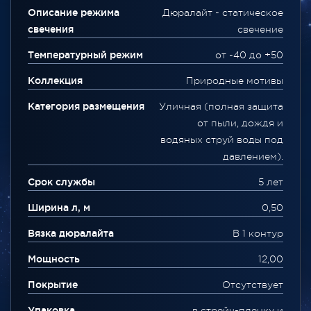
Описание режима
Дюралайт - статическое
свечения
свечение
Температурный режим
от -40 до +50
Коллекция
Природные мотивы
Категория размещения
Уличная (полная защита
от пыли, дождя и
водяных струй воды под
давлением).
Срок службы
5 лет
Ширина л, м
0,50
Вязка дюралайта
В 1 контур
Мощность
12,00
Покрытие
Отсутствует
Упаковка
в стрейч-пленку и