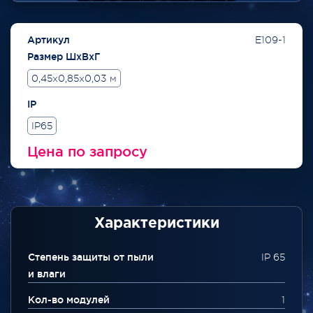
Артикул
E109-1
Размер ШхВхГ
0,45x0,85x0,03 м
IP
IP65
Цена по запросу
Характеристики
Степень защиты от пыли
IP 65
и влаги
Кол-во модулей
1