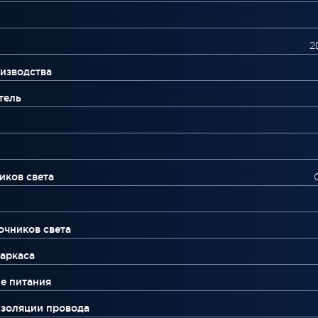
2
изводства
тель
иков света
очников света
аркаса
е питания
изоляции провода