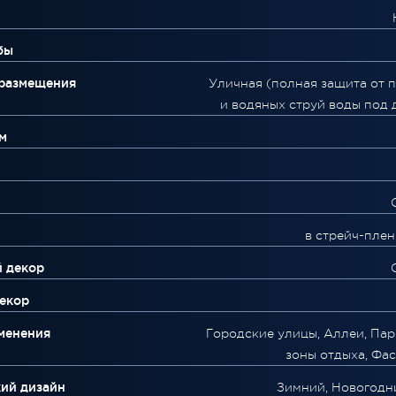
бы
 размещения
Уличная (полная защита от 
и водяных струй воды под 
м
в стрейч-плен
й декор
екор
менения
Городские улицы, Аллеи, Пар
зоны отдыха, Фа
ий дизайн
Зимний, Новогодн