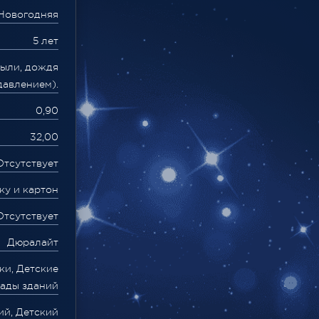
Новогодняя
5 лет
пыли, дождя
давлением).
0,90
32,00
Отсутствует
ку и картон
Отсутствует
Дюралайт
ки, Детские
сады зданий
ий, Детский