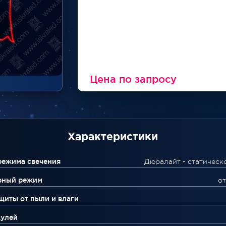
Цена по запросу
Характеристики
режима свечения
Дюралайт - статическ
рный режим
от
щиты от пыли и влаги
дулей