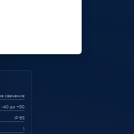
ое свечение
 -40 до +50
IP 65
1