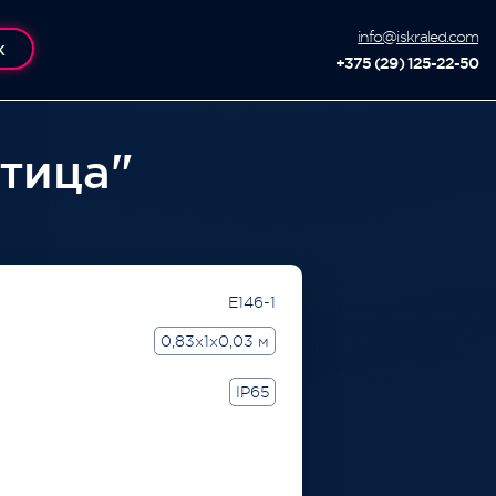
info@iskraled.com
К
+375 (29) 125-22-50
тица"
E146-1
0,83x1x0,03 м
IP65