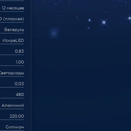
12 месяцев
D (плоская)
Беларусь
ИскраLED
0,83
1,00
Светодиоды
0,03
480
Алюминий
220,00
Силикон