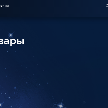
чения
С
вары