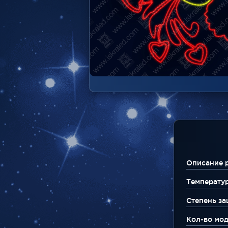
Описание 
Температу
Степень за
Кол-во мо