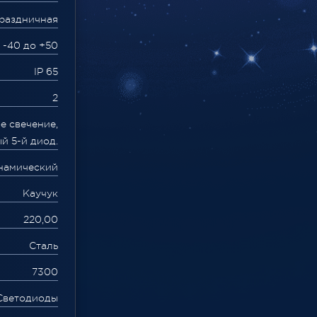
раздничная
 -40 до +50
IP 65
2
е свечение,
й 5-й диод.
намический
Каучук
220,00
Сталь
7300
Светодиоды