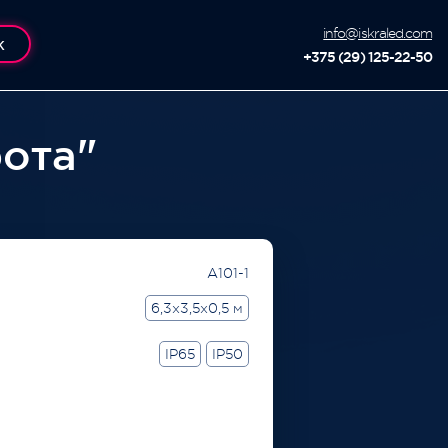
info@iskraled.com
К
+375 (29) 125-22-50
ота"
A101-1
6,3x3,5x0,5 м
IP65
IP50