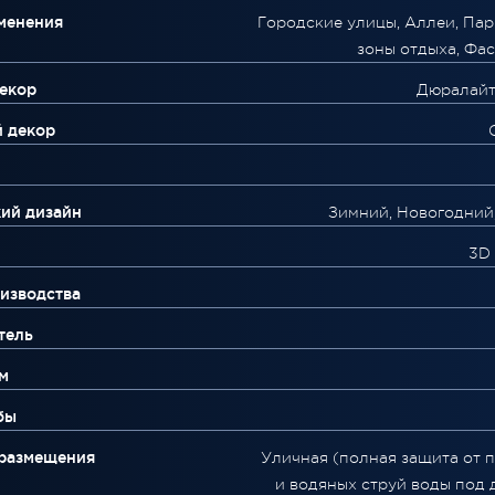
менения
Городские улицы, Аллеи, Пар
зоны отдыха, Фа
екор
Дюралайт
й декор
ий дизайн
Зимний, Новогодний
3D
изводства
тель
м
бы
 размещения
Уличная (полная защита от 
и водяных струй воды под 