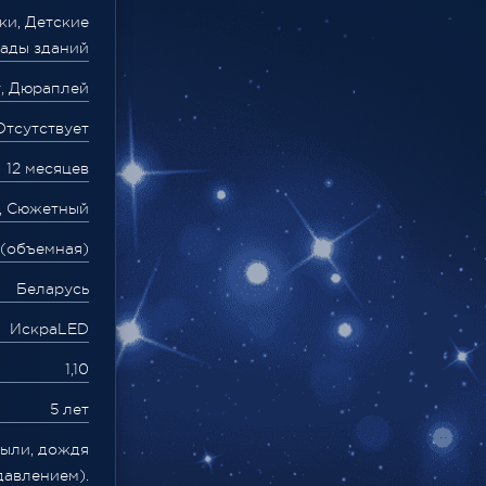
ки, Детские
сады зданий
, Дюраплей
Отсутствует
12 месяцев
, Сюжетный
 (объемная)
Беларусь
ИскраLED
1,10
5 лет
пыли, дождя
давлением).