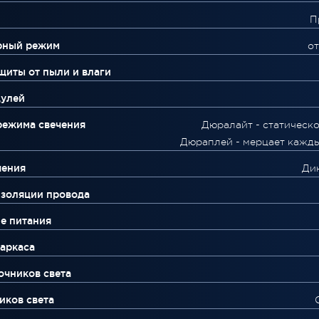
П
рный режим
от
щиты от пыли и влаги
дулей
режима свечения
Дюралайт - статическо
Дюраплей - мерцает кажды
чения
Ди
изоляции провода
е питания
аркаса
очников света
иков света