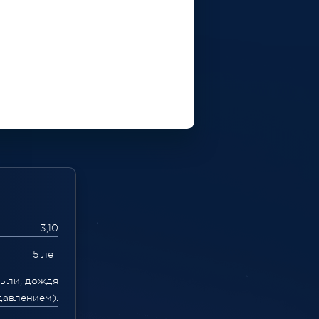
3,10
5 лет
пыли, дождя
давлением).