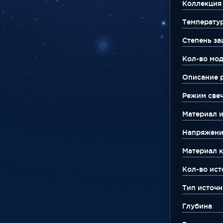
Коллекция
Температу
Степень за
Кол-во мо
Описание 
Режим све
Материал 
Напряжени
Материал к
Кол-во ист
Тип источн
Глубина