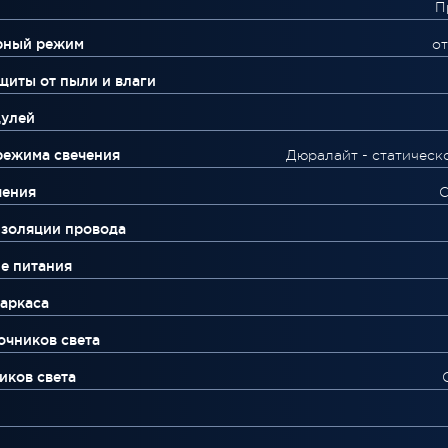
П
рный режим
от
щиты от пыли и влаги
дулей
режима свечения
Дюралайт - статическ
чения
С
изоляции провода
е питания
аркаса
очников света
иков света