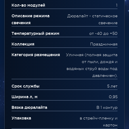
Кол-во модулей
1
Описание режима
Дюралайт - статическое
свечения
свечение
Температурный режим
от -40 до +50
Коллекция
Праздничная
Категория размещения
Уличная (полная защита
от пыли, дождя и
водяных струй воды под
давлением).
Срок службы
5 лет
Ширина л, м
0,95
Вязка дюралайта
В 1 контур
Упаковка
в стрейч-пленку и
картон