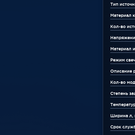
Тип источн
Материал к
Кол-во ист
Напряжени
Материал 
Режим све
Описание 
Кол-во мо
Степень за
Температу
Ширина л, 
Срок служ