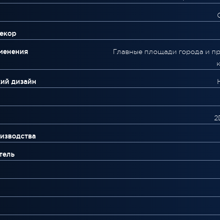
екор
менения
Главные площади города и п
ий дизайн
2
изводства
тель