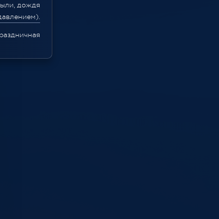
пыли, дождя
давлением).
раздничная