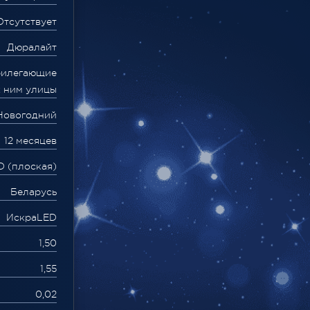
Отсутствует
Дюралайт
рилегающие
к ним улицы
Новогодний
12 месяцев
D (плоская)
Беларусь
ИскраLED
1,50
1,55
0,02