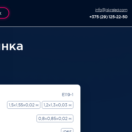
info@iskraled.com
К
+375 (29) 125-22-50
инка
E119-1
1,5x1,55x0,02 м
1,2x1,3x0,03 м
0,8x0,85x0,02 м