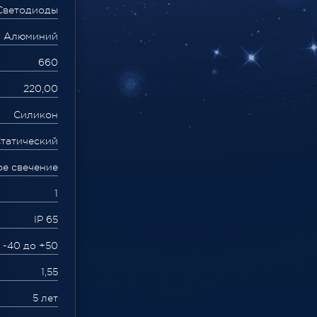
Светодиоды
Алюминий
660
220,00
Силикон
татический
ое свечение
1
IP 65
 -40 до +50
1,55
5 лет