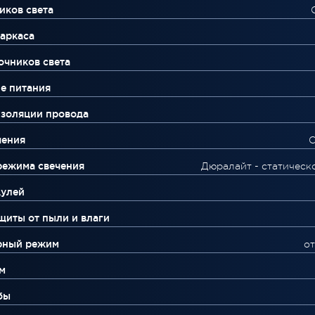
иков света
аркаса
очников света
е питания
изоляции провода
чения
С
режима свечения
Дюралайт - статическ
дулей
щиты от пыли и влаги
рный режим
от
м
бы