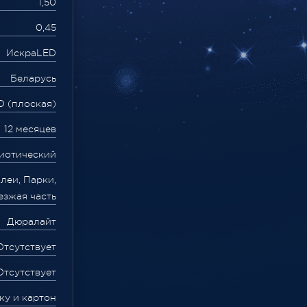
1,50
0,45
ИскраLED
Беларусь
D (плоская)
12 месяцев
иотический
леи, Парки,
езжая часть
Дюралайт
Отсутствует
Отсутствует
ку и картон