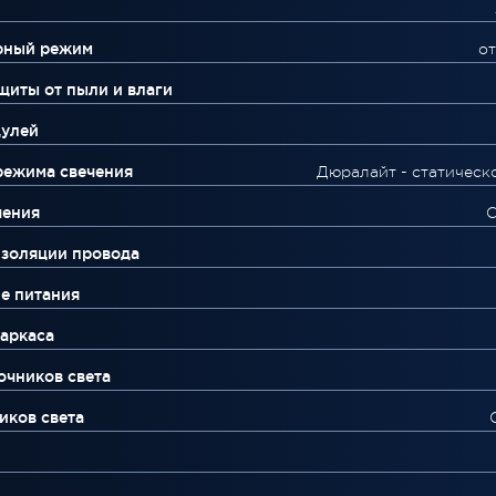
рный режим
от
щиты от пыли и влаги
дулей
режима свечения
Дюралайт - статическ
чения
С
изоляции провода
е питания
аркаса
очников света
иков света