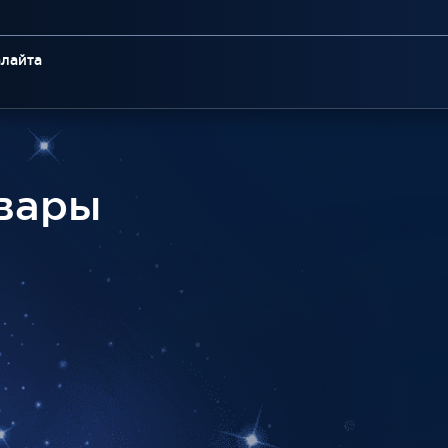
алайта
вары