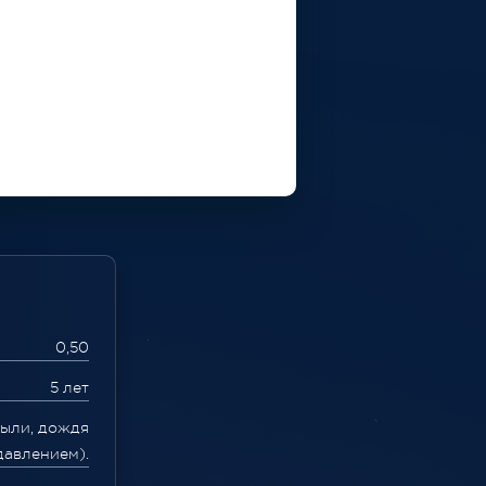
0,50
5 лет
пыли, дождя
давлением).