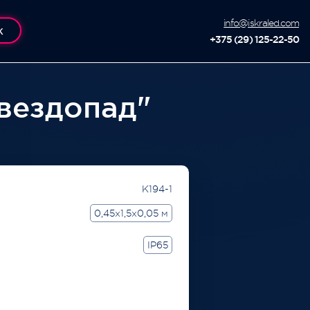
info@iskraled.com
К
+375 (29) 125-22-50
вездопад"
K194-1
0,45x1,5x0,05 м
IP65