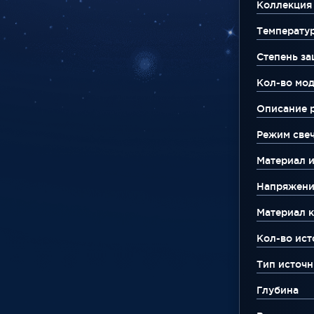
Коллекция
Температу
Степень за
Кол-во мо
Описание 
Режим све
Материал 
Напряжени
Материал к
Кол-во ист
Тип источн
Глубина