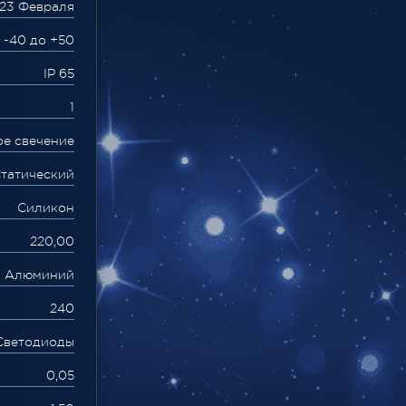
23 Февраля
 -40 до +50
IP 65
1
ое свечение
татический
Силикон
220,00
Алюминий
240
Светодиоды
0,05