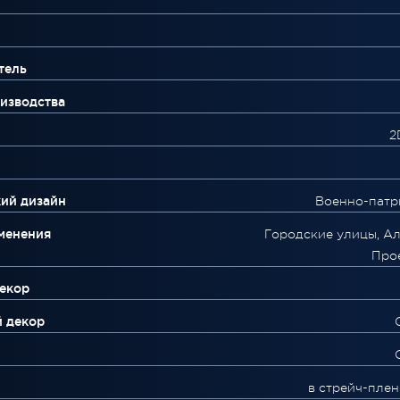
тель
изводства
2
ий дизайн
Военно-патр
менения
Городские улицы, Ал
Про
екор
й декор
в стрейч-плен