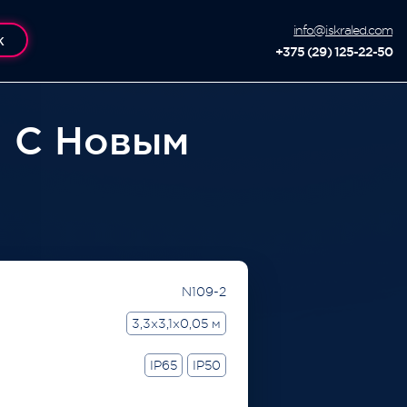
info@iskraled.com
К
+375 (29) 125-22-50
а С Новым
N109-2
3,3x3,1x0,05 м
IP65
IP50