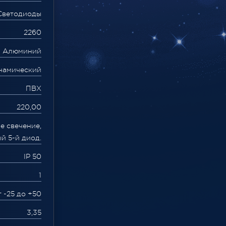
Светодиоды
2260
Алюминий
намический
ПВХ
220,00
е свечение,
й 5-й диод.
IP 50
1
т -25 до +50
3,35