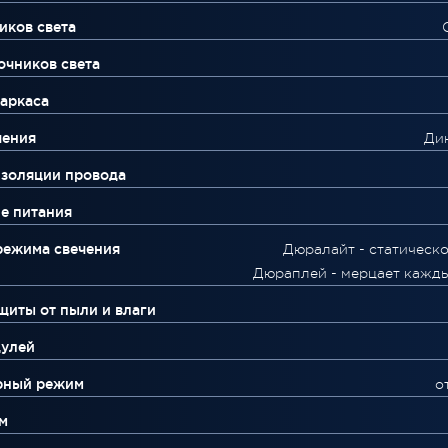
иков света
очников света
аркаса
чения
Ди
изоляции провода
е питания
режима свечения
Дюралайт - статическо
Дюраплей - мерцает кажды
щиты от пыли и влаги
дулей
рный режим
о
м