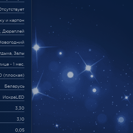
Отсутствует
ку и картон
, Дюраплей
Новогодний
тдыха, Залы
ице - 1 мес.
D (плоская)
Беларусь
ИскраLED
3,30
3,10
0,05