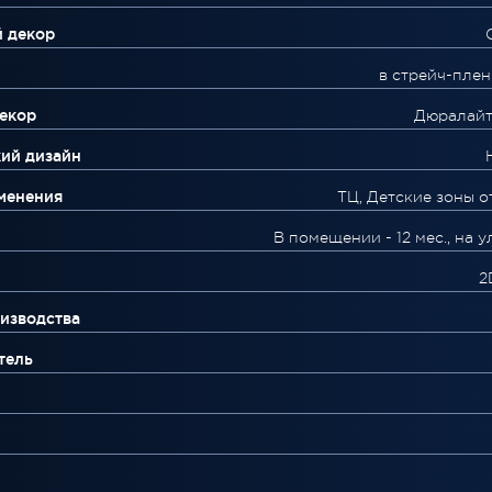
й декор
в стрейч-плен
екор
Дюралайт
ий дизайн
менения
ТЦ, Детские зоны о
В помещении - 12 мес., на ул
2
изводства
тель