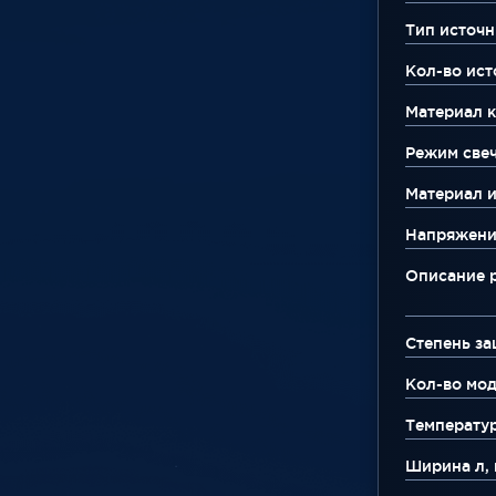
Тип источн
Кол-во ист
Материал к
Режим све
Материал 
Напряжени
Описание 
Степень за
Кол-во мо
Температу
Ширина л, 