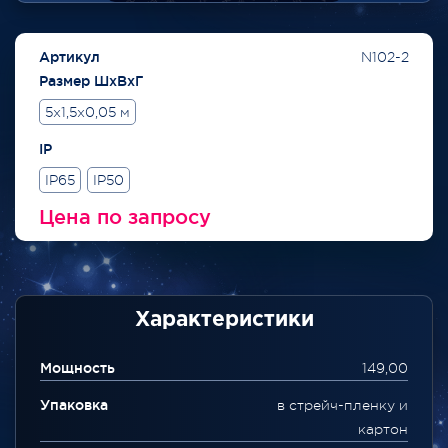
Артикул
N102-2
Размер ШхВхГ
5x1,5x0,05 м
IP
IP65
IP50
Цена по запросу
Характеристики
Мощность
149,00
Упаковка
в стрейч-пленку и
картон