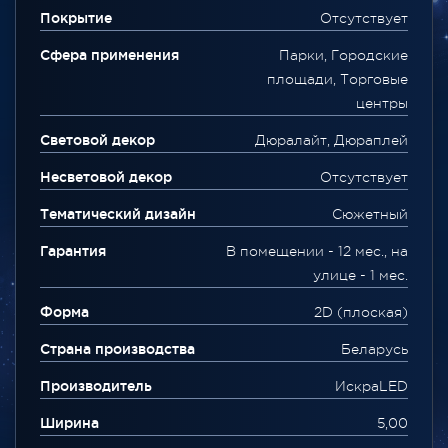
Покрытие
Отсутствует
Сфера применения
Парки, Городские
площади, Торговые
центры
Световой декор
Дюралайт, Дюраплей
Несветовой декор
Отсутствует
Тематический дизайн
Сюжетный
Гарантия
В помещении - 12 мес., на
улице - 1 мес.
Форма
2D (плоская)
Страна производства
Беларусь
Производитель
ИскраLED
Ширина
5,00