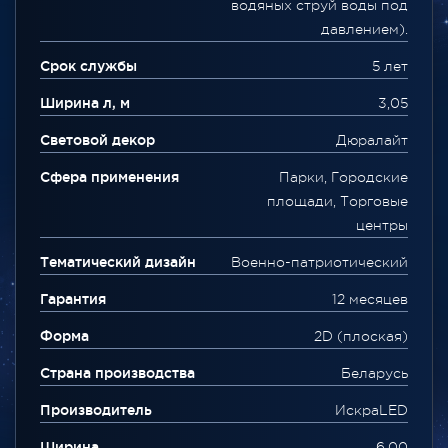
водяных струй воды под
давлением).
Срок службы
5 лет
Ширина л, м
3,05
Световой декор
Дюралайт
Сфера применения
Парки, Городские
площади, Торговые
центры
Тематический дизайн
Военно-патриотический
Гарантия
12 месяцев
Форма
2D (плоская)
Страна производства
Беларусь
Производитель
ИскраLED
Ширина
6,00